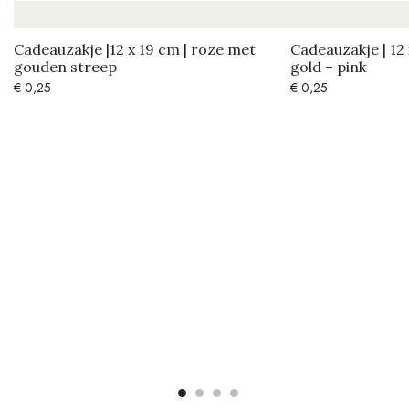
Cadeauzakje |12 x 19 cm | roze met
Cadeauzakje | 12 
gouden streep
gold – pink
€
0,25
€
0,25