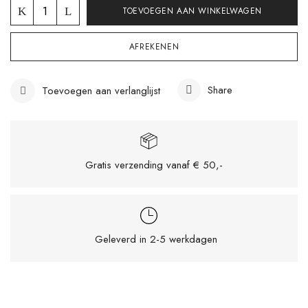
TOEVOEGEN AAN WINKELWAGEN
AFREKENEN
Share
Toevoegen aan verlanglijst
Gratis verzending vanaf € 50,-
Mijn naam, e-mail en site opslaan in deze
Geleverd in 2-5 werkdagen
browser voor de volgende keer wanneer ik
een reactie plaats.