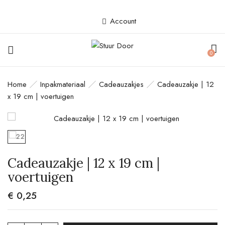
Account
BE THE FIRST TO REVIEW
0
“CADEAUZAKJE | 12 X 19 CM |
VOERTUIGEN”
Home
Inpakmateriaal
Cadeauzakjes
Cadeauzakje | 12
x 19 cm | voertuigen
Je e-mailadres wordt niet gepubliceerd.
Vereiste velden zijn gemarkeerd met
*
Your rating
Cadeauzakje | 12 x 19 cm |
voertuigen
€
0,25