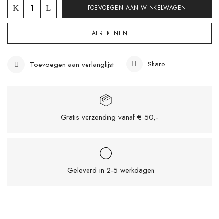
TOEVOEGEN AAN WINKELWAGEN
AFREKENEN
Share
Toevoegen aan verlanglijst
Gratis verzending vanaf € 50,-
Mijn naam, e-mail en site opslaan in deze
Geleverd in 2-5 werkdagen
browser voor de volgende keer wanneer ik
een reactie plaats.