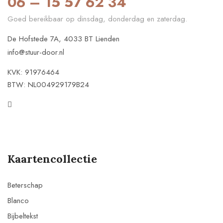
06 – 15 57 62 34
Goed bereikbaar op dinsdag, donderdag en zaterdag.
De Hofstede 7A, 4033 BT Lienden
info@stuur-door.nl
KVK: 91976464
BTW: NL004929179B24
Kaartencollectie
Beterschap
Blanco
Bijbeltekst