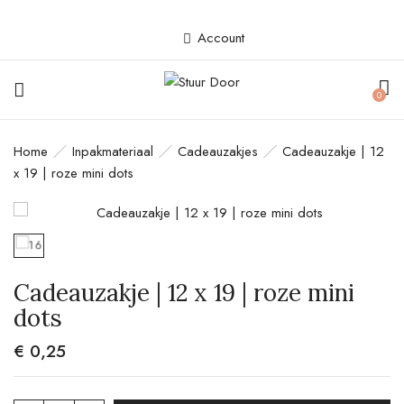
Account
BE THE FIRST TO REVIEW
0
“CADEAUZAKJE | 12 X 19 | ROZE
MINI DOTS”
Home
Inpakmateriaal
Cadeauzakjes
Cadeauzakje | 12
x 19 | roze mini dots
Je e-mailadres wordt niet gepubliceerd.
Vereiste velden zijn gemarkeerd met
*
Your rating
Cadeauzakje | 12 x 19 | roze mini
dots
€
0,25