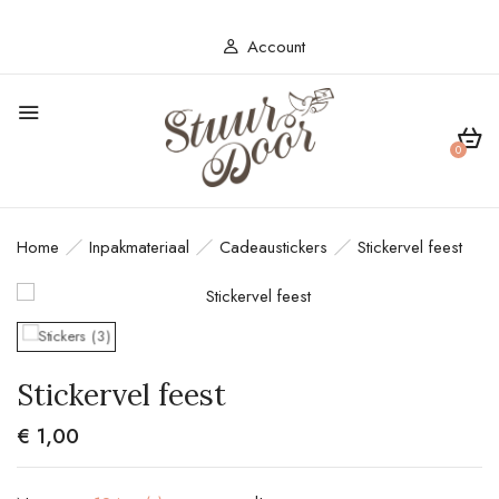
Account
BE THE FIRST TO REVIEW
“STICKERVEL FEEST”
0
Je e-mailadres wordt niet gepubliceerd.
Vereiste velden zijn gemarkeerd met
*
Home
Inpakmateriaal
Cadeaustickers
Stickervel feest
Your rating
Stickervel feest
€
1,00