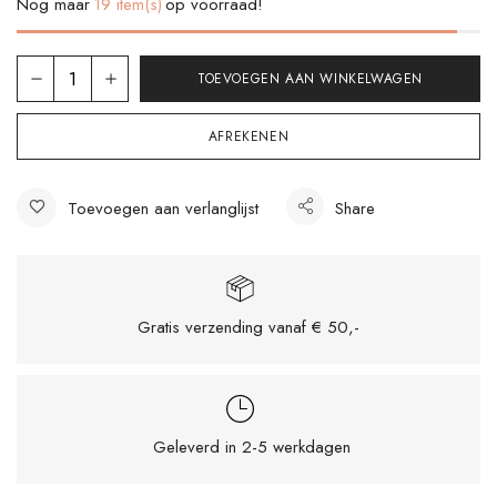
Nog maar
19 item(s)
op voorraad!
TOEVOEGEN AAN WINKELWAGEN
AFREKENEN
Toevoegen aan verlanglijst
Share
Mijn naam, e-mail en site opslaan in deze
browser voor de volgende keer wanneer ik
Gratis verzending vanaf € 50,-
een reactie plaats.
Geleverd in 2-5 werkdagen