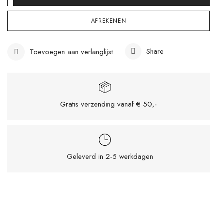
AFREKENEN
Share
Toevoegen aan verlanglijst
Gratis verzending vanaf € 50,-
Mijn naam, e-mail en site opslaan in deze
Geleverd in 2-5 werkdagen
browser voor de volgende keer wanneer ik
een reactie plaats.