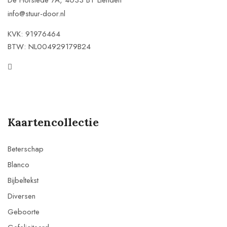
De Hofstede 7A, 4033 BT Lienden
info@stuur-door.nl
KVK: 91976464
BTW: NL004929179B24
Kaartencollectie
Beterschap
Blanco
Bijbeltekst
Diversen
Geboorte