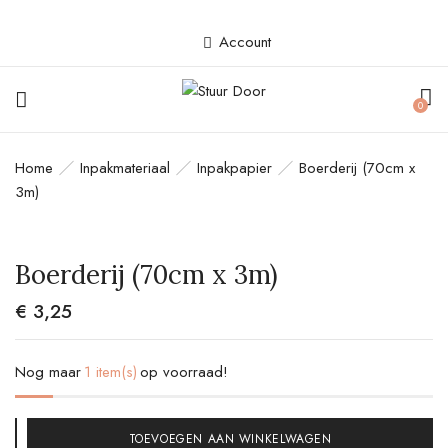
Account
BE THE FIRST TO REVIEW
0
“BOERDERIJ (70CM X 3M)”
Home
Inpakmateriaal
Inpakpapier
Boerderij (70cm x
Je e-mailadres wordt niet gepubliceerd.
3m)
Vereiste velden zijn gemarkeerd met
*
Your rating
Boerderij (70cm x 3m)
€
3,25
Nog maar
1 item(s)
op voorraad!
TOEVOEGEN AAN WINKELWAGEN