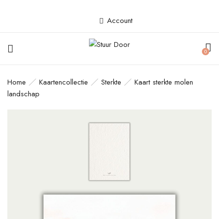
Account
BE THE FIRST TO REVIEW “KAART
0
STERKTE MOLEN LANDSCHAP”
Home
Kaartencollectie
Sterkte
Kaart sterkte molen
Je e-mailadres wordt niet gepubliceerd.
landschap
Vereiste velden zijn gemarkeerd met
*
Your rating