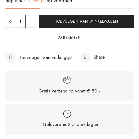
Nog maar
27 item(s)
op voorraad!
TOEVOEGEN AAN WINKELWAGEN
AFREKENEN
Share
Toevoegen aan verlanglijst
Gratis verzending vanaf € 50,-
Mijn naam, e-mail en site opslaan in deze
browser voor de volgende keer wanneer ik
een reactie plaats.
Geleverd in 2-5 werkdagen