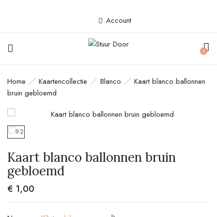
Account
BE THE FIRST TO REVIEW “KAART
0
BLANCO BALLONNEN BRUIN
GEBLOEMD”
Home
Kaartencollectie
Blanco
Kaart blanco ballonnen
bruin gebloemd
Je e-mailadres wordt niet gepubliceerd.
Vereiste velden zijn gemarkeerd met
*
Your rating
Kaart blanco ballonnen bruin
gebloemd
€
1,00