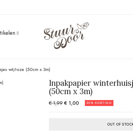
BE THE FIRST TO R
tikelen
(50CM X 3M)”
Je e-mailadres wordt niet ge
Your rating
isjes wit/roze (50cm x 3m)
Inpakpapier winterhuis
(50cm x 3m)
€
1,99
€
1,00
50% KORTING
OUT OF STOC