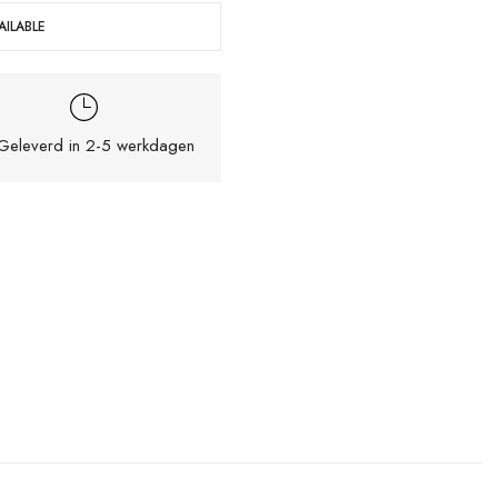
ILABLE
eleverd in 2-5 werkdagen
pslaan in deze browser voor de volgende keer wanneer ik een