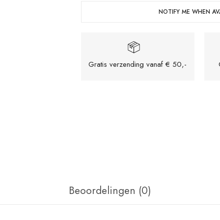
NOTIFY ME WHEN AVA
Gratis verzending vanaf € 50,-
G
Mijn naam, e-mail en site o
reactie plaats.
Beoordelingen (0)