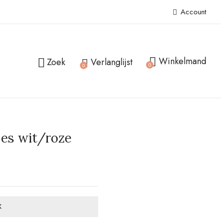
Account
EVIEW “INPAKPAPIER WINTERHUISJES WIT/ROZE
Winkelmand
Zoek
Verlanglijst
0
0
publiceerd.
Vereiste velden zijn gemarkeerd met
*
jes wit/roze
K