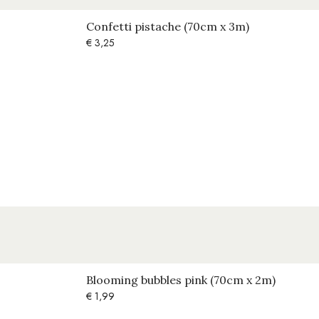
Confetti pistache (70cm x 3m)
€
3,25
OUT OF STOCK
Blooming bubbles pink (70cm x 2m)
€
1,99