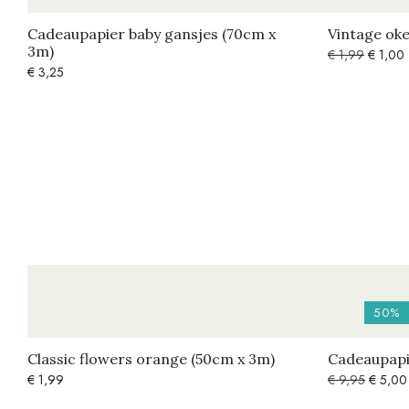
Cadeaupapier baby gansjes (70cm x
Vintage oke
3m)
€
1,99
€
1,00
€
3,25
50%
Classic flowers orange (50cm x 3m)
Cadeaupapi
€
1,99
€
9,95
€
5,00