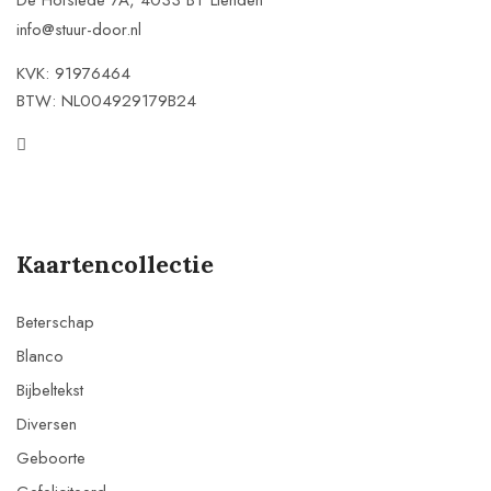
De Hofstede 7A, 4033 BT Lienden
info@stuur-door.nl
KVK: 91976464
BTW: NL004929179B24
Kaartencollectie
Beterschap
Blanco
Bijbeltekst
Diversen
Geboorte