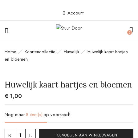
Account
BE THE FIRST TO REVIEW
0
“HUWELIJK KAART HARTJES EN
BLOEMEN”
Home
Kaartencollectie
Huwelijk
Huwelijk kaart hartjes
en bloemen
Je e-mailadres wordt niet gepubliceerd.
Vereiste velden zijn gemarkeerd met
*
Huwelijk kaart hartjes en bloemen
Your rating
€
1,00
Nog maar
8 item(s)
op voorraad!
TOEVOEGEN AAN WINKELWAGEN