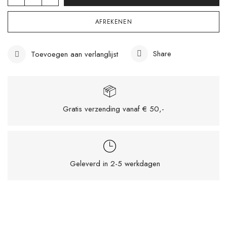
AFREKENEN
Share
Toevoegen aan verlanglijst
Gratis verzending vanaf € 50,-
Geleverd in 2-5 werkdagen
Mijn naam, e-mail en site opslaan in deze
browser voor de volgende keer wanneer ik
een reactie plaats.