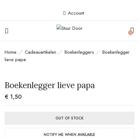
Account
BE THE FIRST TO REVIEW
0
“BOEKENLEGGER LIEVE PAPA”
Home
Cadeauartikelen
Boekenleggers
Boekenlegger
Je e-mailadres wordt niet gepubliceerd.
lieve papa
Vereiste velden zijn gemarkeerd met
*
Your rating
Boekenlegger lieve papa
€
1,50
OUT OF STOCK
NOTIFY ME WHEN AVAILABLE