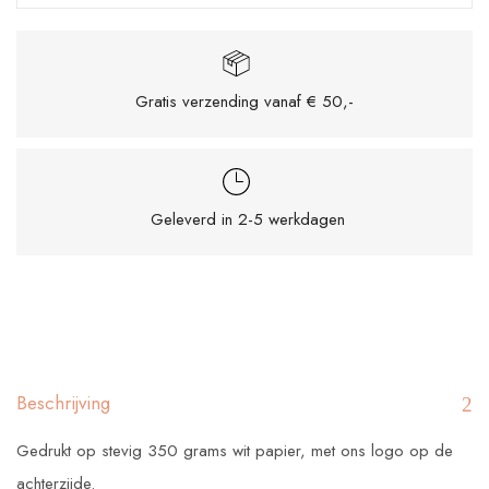
Gratis verzending vanaf € 50,-
Geleverd in 2-5 werkdagen
Mijn naam, e-mail en site opslaan in deze
browser voor de volgende keer wanneer ik
een reactie plaats.
Beschrijving
Gedrukt op stevig 350 grams wit papier, met ons logo op de
achterzijde.