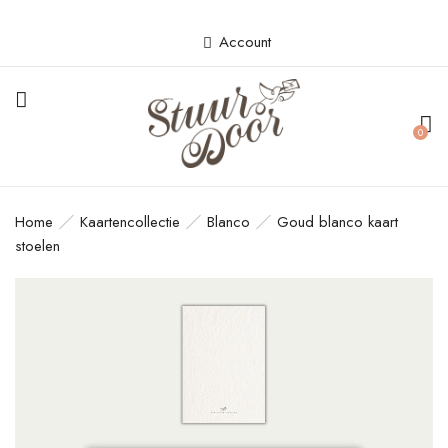
Account
BE THE FIRST TO REVIEW “GOUD
BLANCO KAART STOELEN”
0
Je e-mailadres wordt niet gepubliceerd.
Vereiste velden zijn gemarkeerd met
*
Home
Kaartencollectie
Blanco
Goud blanco kaart
Your rating
stoelen