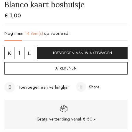
Blanco kaart boshuisje
€
1,00
Nog maar
14 item(s)
op voorraad!
TOEVOEGEN AAN WINKELWAGEN
AFREKENEN
Share
Toevoegen aan verlanglijst
Mijn naam, e-mail en site opslaan in deze
browser voor de volgende keer wanneer ik
een reactie plaats.
Gratis verzending vanaf € 50,-