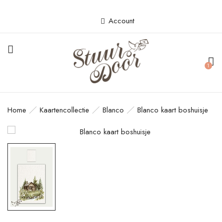
Account
BE THE FIRST TO REVIEW
“BLANCO KAART BOSHUISJE”
1
Je e-mailadres wordt niet gepubliceerd.
Vereiste velden zijn gemarkeerd met
*
Home
Kaartencollectie
Blanco
Blanco kaart boshuisje
Your rating