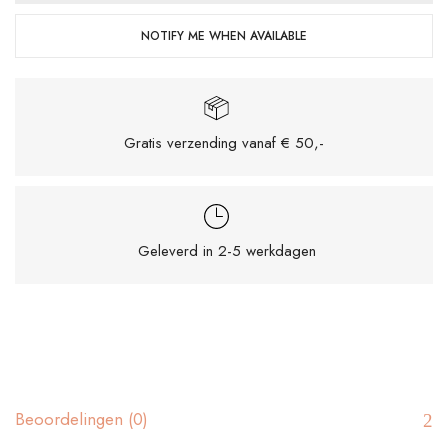
NOTIFY ME WHEN AVAILABLE
Gratis verzending vanaf € 50,-
Geleverd in 2-5 werkdagen
Mijn naam, e-mail en site opslaan in deze
browser voor de volgende keer wanneer ik
een reactie plaats.
Beoordelingen (0)