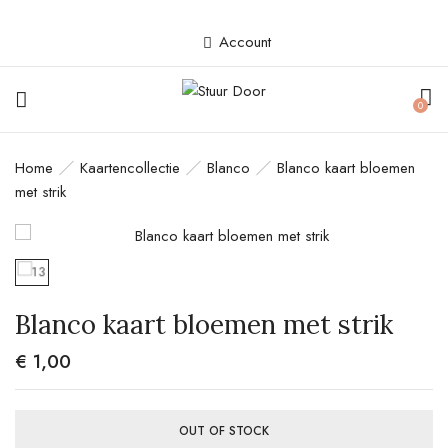
Account
BE THE FIRST TO REVIEW
0
“BLANCO KAART BLOEMEN MET
STRIK”
Home
Kaartencollectie
Blanco
Blanco kaart bloemen
met strik
Je e-mailadres wordt niet gepubliceerd.
Vereiste velden zijn gemarkeerd met
*
Your rating
Blanco kaart bloemen met strik
€
1,00
OUT OF STOCK