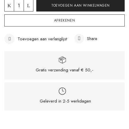
TOEVOEGEN AAN WINKELWAGEN
AFREKENEN
Share
Toevoegen aan verlanglijst
Gratis verzending vanaf € 50,-
Mijn naam, e-mail en site opslaan in deze
Geleverd in 2-5 werkdagen
browser voor de volgende keer wanneer ik
een reactie plaats.