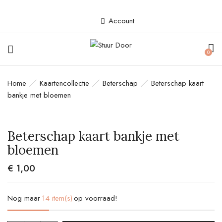
Account
BE THE FIRST TO REVIEW
0
“BETERSCHAP KAART BANKJE MET
BLOEMEN”
Home
Kaartencollectie
Beterschap
Beterschap kaart
bankje met bloemen
Je e-mailadres wordt niet gepubliceerd.
Vereiste velden zijn gemarkeerd met
*
Beterschap kaart bankje met
Your rating
bloemen
€
1,00
Nog maar
14 item(s)
op voorraad!