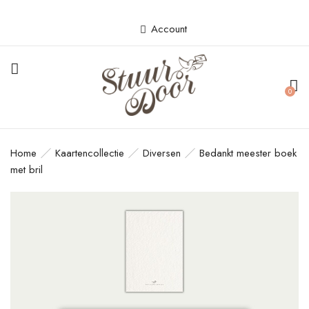
Account
BE THE FIRST TO REVIEW
“BEDANKT MEESTER BOEK MET
0
BRIL”
Je e-mailadres wordt niet gepubliceerd.
Home
Kaartencollectie
Diversen
Bedankt meester boek
Vereiste velden zijn gemarkeerd met
*
met bril
Your rating