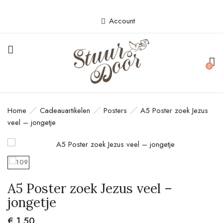
Account
BE THE FIRST TO REVIEW “A5
POSTER ZOEK JEZUS VEEL –
0
JONGETJE”
Je e-mailadres wordt niet gepubliceerd.
Home
Cadeauartikelen
Posters
A5 Poster zoek Jezus
Vereiste velden zijn gemarkeerd met
*
veel – jongetje
Your rating
A5 Poster zoek Jezus veel –
jongetje
€
1,50