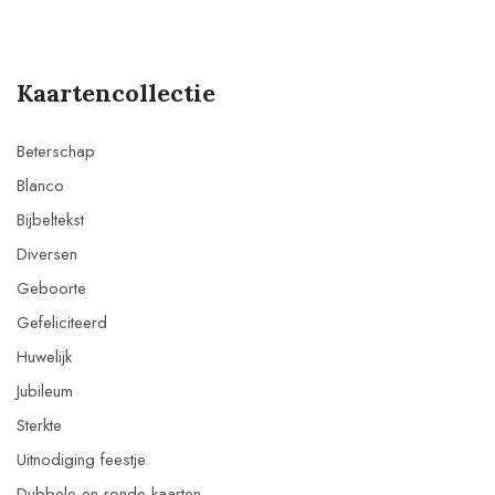
Kaartencollectie
Beterschap
Blanco
Bijbeltekst
Diversen
Geboorte
Gefeliciteerd
Huwelijk
Jubileum
Sterkte
Uitnodiging feestje
Dubbele en ronde kaarten