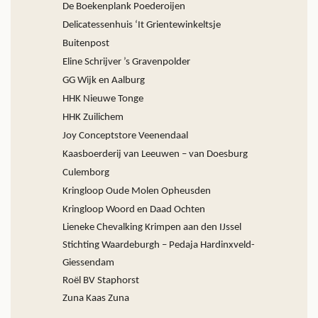
De Boekenplank Poederoijen
Delicatessenhuis ‘It Grientewinkeltsje
Buitenpost
Eline Schrijver ’s Gravenpolder
GG Wijk en Aalburg
HHK Nieuwe Tonge
HHK Zuilichem
Joy Conceptstore Veenendaal
Kaasboerderij van Leeuwen – van Doesburg
Culemborg
Kringloop Oude Molen Opheusden
Kringloop Woord en Daad Ochten
Lieneke Chevalking Krimpen aan den IJssel
Stichting Waardeburgh – Pedaja Hardinxveld-
Giessendam
Roël BV Staphorst
Zuna Kaas Zuna